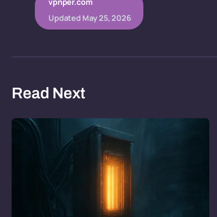
vpnper.com
Updated
May 25, 2026
Read Next