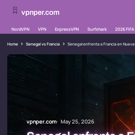
vpnper.com
NordVPN
VPN
ExpressVPN
Surfshark
2026 FIFA
Home
Senegal vs Francia
Senegal enfrenta a Francia en Nueva
vpnper.com
May 25, 2026