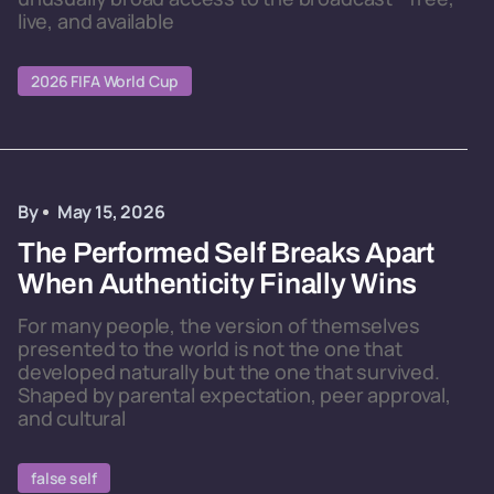
live, and available
2026 FIFA World Cup
By
May 15, 2026
The Performed Self Breaks Apart
When Authenticity Finally Wins
For many people, the version of themselves
presented to the world is not the one that
developed naturally but the one that survived.
Shaped by parental expectation, peer approval,
and cultural
false self