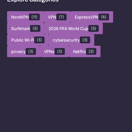
NordVPN
(11)
VPN
(7)
ExpressVPN
(6)
Surfshark
(5)
2026 FIFA World Cup
(5)
Public Wi-Fi
(3)
cybersecurity
(3)
privacy
(3)
VPNs
(3)
Netflix
(2)