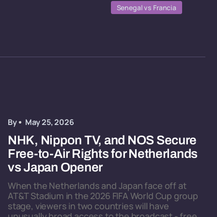
Senegal vs Francia
By
May 25, 2026
NHK, Nippon TV, and NOS Secure
Free-to-Air Rights for Netherlands
vs Japan Opener
When the Netherlands and Japan face off at
AT&T Stadium in the 2026 FIFA World Cup group
stage, viewers in two countries will have
unusually broad access to the broadcast - free,